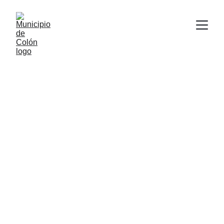
COLÓN AHORA 
CABE EN TU WHATSAPP
trámites, reportes, respuestas y 
noticias de tu Alcaldía, en un 
solo chat.